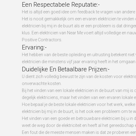
Een Respectabele Reputatie:-
Het is altijd een goed idee om feedback te vragen van andere kla
Het is nooit gemakkelijk om een ervaren elektricien te vinde
elektricien bij mij in de buurt als er een probleem is dat dri
klus. Een elektricien van Near Me voert altijd volledige e
Positive Contractors.
Ervaring:-
Het hebben van de beste opleiding en uitrusting betekent niet
elektricien die minstens vijf jaar ervaring heeft in het omg
Duidelijke En Betaalbare Prijzen:-
U dient zich volledig bewust te zijn van de kosten voor elek
onverwachte kosten.
Bij het vinden van een lokale elektricien in de buurt van mij i
degelijk elektriciens, maar het vinden van een ervaren lokale 
Hoe bepaal je de beste lokale elektricien voor het werk, welk
elektricien bij mij in de buurt, is het ook een probleem om te
Het vinden van een goede en betrouwbare elektricien bij u in 
weet de weg door de elektriciteit en heeft al het gereedscha
Een fout die de meeste mensen maken is dat ze proberen een di