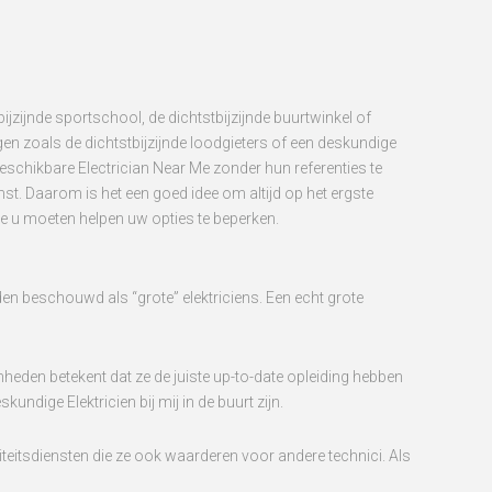
bijzijnde sportschool, de dichtstbijzijnde buurtwinkel of
ngen zoals de dichtstbijzijnde loodgieters of een deskundige
beschikbare Electrician Near Me zonder hun referenties te
st. Daarom is het een goed idee om altijd op het ergste
 die u moeten helpen uw opties te beperken.
rden beschouwd als “grote” elektriciens. Een echt grote
mheden betekent dat ze de juiste up-to-date opleiding hebben
undige Elektricien bij mij in de buurt zijn.
iteitsdiensten die ze ook waarderen voor andere technici. Als