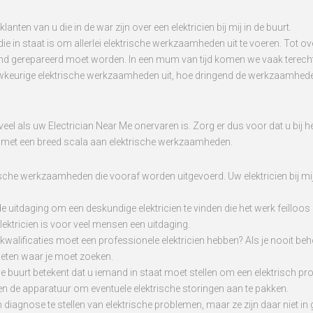
nten van u die in de war zijn over een elektricien bij mij in de buurt.
n die in staat is om allerlei elektrische werkzaamheden uit te voeren. To
ngend gerepareerd moet worden. In een mum van tijd komen we vaak terecht 
n nauwkeurige elektrische werkzaamheden uit, hoe dringend de werkzaamhe
 veel als uw Electrician Near Me onervaren is. Zorg er dus voor dat u bij
aan met een breed scala aan elektrische werkzaamheden.
trische werkzaamheden die vooraf worden uitgevoerd. Uw elektricien bij mi
s de uitdaging om een deskundige elektricien te vinden die het werk feilloo
elektricien is voor veel mensen een uitdaging.
e kwalificaties moet een professionele elektricien hebben? Als je nooit b
 weten waar je moet zoeken.
de buurt betekent dat u iemand in staat moet stellen om een elektrisch pr
p en de apparatuur om eventuele elektrische storingen aan te pakken.
agnose te stellen van elektrische problemen, maar ze zijn daar niet in g