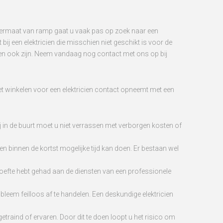
t overmaat van ramp gaat u vaak pas op zoek naar een
bij een elektricien die misschien niet geschikt is voor de
den ook zijn. Neem vandaag nog contact met ons op bij
 het winkelen voor een elektricien contact opneemt met een
j in de buurt moet u niet verrassen met verborgen kosten of
s en binnen de kortst mogelijke tijd kan doen. Er bestaan wel
ehoefte hebt gehad aan de diensten van een professionele
obleem feilloos af te handelen. Een deskundige elektricien
etraind of ervaren. Door dit te doen loopt u het risico om