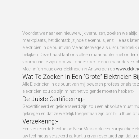
Voordat we naar een nieuwe wijk verhuizen, zoeken we altijd na
marktplaats, het dichtstbijzijnde ziekenhuis, enz. Helaas lat
elektricien in de buurt van Me achterwege als u er uiteindeli
bekijken. Deze haast laat ons alleen maar achter met onderm
voorbereid te zijn door wat onderzoek te doen naar de verschil
Meer informatie over elektricien in Antwerpen op
www.elektric
Wat Te Zoeken In Een “Grote” Elektricien Bi
Alle Elektricien in de buurt van mij beweren professionals te 
elektricien zou op zijn minst het volgende moeten hebben:-
De Juiste Certificering:-
Gecertificeerd en gelicenseerd zijn zou een absolute must mo
gekregen en dat ze wettelijk toegestaan zijn om bij u thuis of 
Verzekering:-
Een verzekerde Electrician Near Me is ook een zorgvuldige ele
uw technicus verzekerd is, kunt u ervan overtuigd zijn dat u de