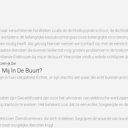
ar verschillende faciliteiten zoals de dichtstbijzijnde school, de dichtst
en we tijdens dit belangrijke besluitvormingsproces belangrijke voorzieni
jk een nodig heeft. Als gevolg hiervan nemen we contact op met de eerste 
aatse diensten die kunnen leiden tot nog grotere problemen in de toekom
lende Elektricien bij mij in de buurt. Hieronder vindt u enkele richtlijnen
ien-jk.be
j Mij In De Buurt?
zijn in hun vakgebied. Echter, er zijn slechts een paar die echt kunnen wo
eten zijn! Gecertificeerd zijn voor het uitvoeren van elektrische werkzaa
op kantoor te werken. Het betekent ook dat ze een echte, toegewijde en desk
ktricien. Dienstverleners die zich indekken, begrijpen de waarde van kwal
 best mogelijke diensten krijgt.