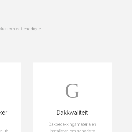
daken om de benodigde
ker
Dakkwaliteit
Dakbedekkingsmaterialen
n uit
installeren om schade te