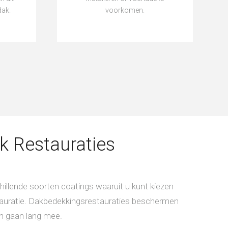
dak.
voorkomen.
k Restauraties
schillende soorten coatings waaruit u kunt kiezen
auratie. Dakbedekkingsrestauraties beschermen
en gaan lang mee.