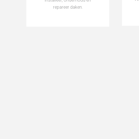
Installeer, onderhoud en
repareer daken.