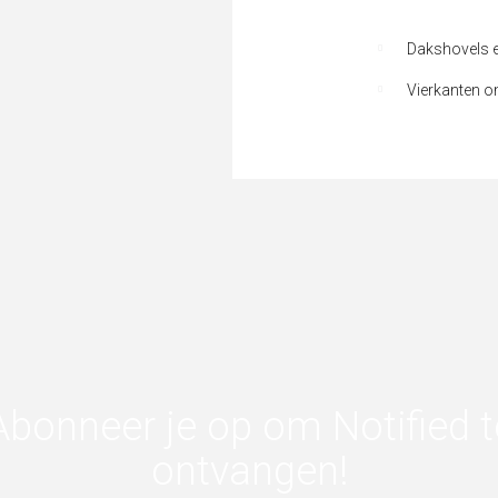
Dakshovels e
Vierkanten o
Abonneer je op om Notified t
ontvangen!